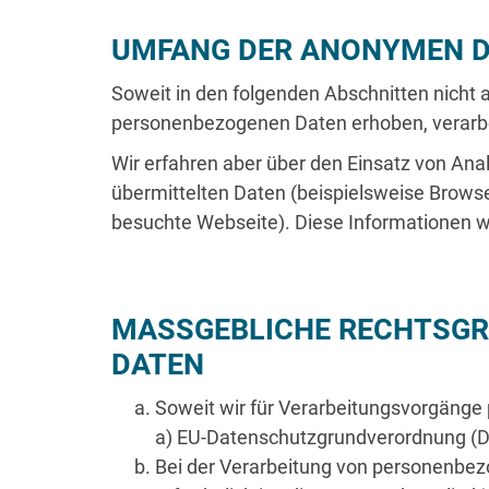
Hollich 79
UMFANG DER ANONYMEN D
48565 Steinfurt
Soweit in den folgenden Abschnitten nicht 
Telefon:
02551 - 70 90 90
personenbezogenen Daten erhoben, verarbe
E-Mail:
info@enwelo.de
Wir erfahren aber über den Einsatz von An
übermittelten Daten (beispielsweise Browse
besuchte Webseite). Diese Informationen we
MASSGEBLICHE RECHTSGRU
ATEN
Soweit wir für Verarbeitungsvorgänge p
a) EU-Datenschutzgrundverordnung (D
Bei der Verarbeitung von personenbezog