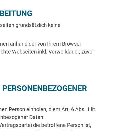
BEITUNG
ie Enwelo GmbH & Co. KG ist ein
seiten grundsätzlich keine
nternehmen von erfahrenen AkteurInnen
it motivierten MitarbeiterInnen. Es hat sich
ionen anhand der von Ihrem Browser
em Ziel verschrieben, die Energiewende
chte Webseiten inkl. Verweildauer, zuvor
anzheitlich umzusetzen und dabei in den
eweiligen Regionen zu verankern.
KONTAKT AUFNEHMEN
 PERSONENBEZOGENER D
 Person einholen, dient Art. 6 Abs. 1 lit.
enbezogener Daten.
rtragspartei die betroffene Person ist,