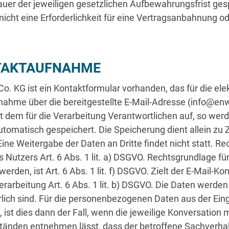
r der jeweiligen gesetzlichen Aufbewahrungsfrist gespei
cht eine Erforderlichkeit für eine Vertragsanbahnung ode
TAKTAUFNAHME
o. KG ist ein Kontaktformular vorhanden, das für die e
fnahme über die bereitgestellte E-Mail-Adresse (info@en
t dem für die Verarbeitung Verantwortlichen auf, so wer
omatisch gespeichert. Die Speicherung dient allein zu 
e Weitergabe der Daten an Dritte findet nicht statt. Re
es Nutzers Art. 6 Abs. 1 lit. a) DSGVO. Rechtsgrundlage fü
erden, ist Art. 6 Abs. 1 lit. f) DSGVO. Zielt der E-Mail-K
erarbeitung Art. 6 Abs. 1 lit. b) DSGVO. Die Daten werden 
rlich sind. Für die personenbezogenen Daten aus der E
 ist dies dann der Fall, wenn die jeweilige Konversation 
änden entnehmen lässt, dass der betroffene Sachverhalt 