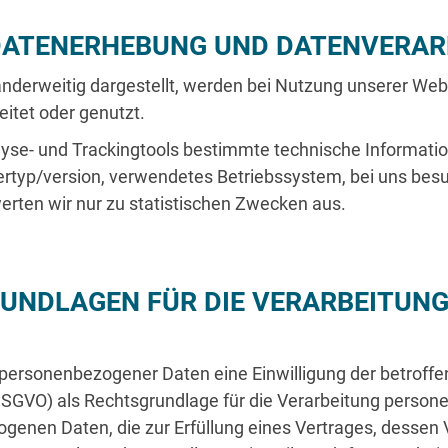
Projektberatung
ATENERHEBUNG UND DATENVERAR
Betriebsführung
D
Kommunale Beratung
anderweitig dargestellt, werden bei Nutzung unserer Web
U
itet oder genutzt.
m
alyse- und Trackingtools bestimmte technische Informat
d
rtyp/version, verwendetes Betriebssystem, bei uns besu
g
rten wir nur zu statistischen Zwecken aus.
j
NDLAGEN FÜR DIE VERARBEITUNG
ersonenbezogener Daten eine Einwilligung der betroffenen
SGVO) als Rechtsgrundlage für die Verarbeitung person
enen Daten, die zur Erfüllung eines Vertrages, dessen Ve